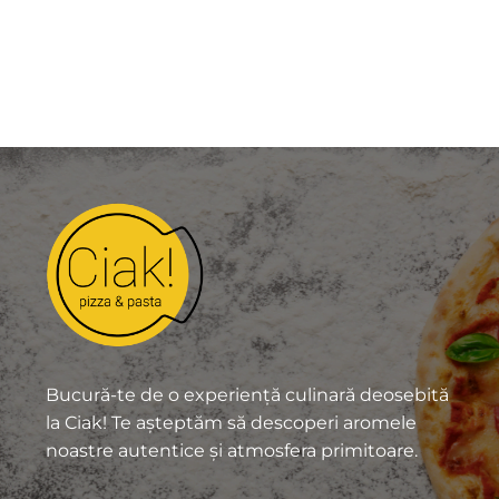
90,00
lei
16,00
lei
Băuturi
,
Vin
Vin fiert
15,00
lei
Bucură-te de o experiență culinară deosebită
la Ciak! Te așteptăm să descoperi aromele
noastre autentice și atmosfera primitoare.