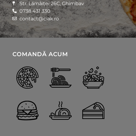
Str. Lămâiței 26C, Ghimbav
0738 431 330
contact@ciak.ro
COMANDĂ ACUM