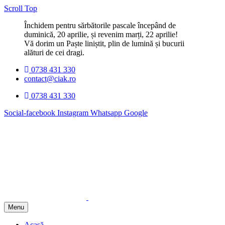
Scroll Top
Închidem pentru sărbătorile pascale începând de
duminică, 20 aprilie, și revenim marți, 22 aprilie!
Vă dorim un Paște liniștit, plin de lumină și bucurii
alături de cei dragi.
0738 431 330
contact@ciak.ro
0738 431 330
Social-facebook
Instagram
Whatsapp
Google
Menu
Acasă