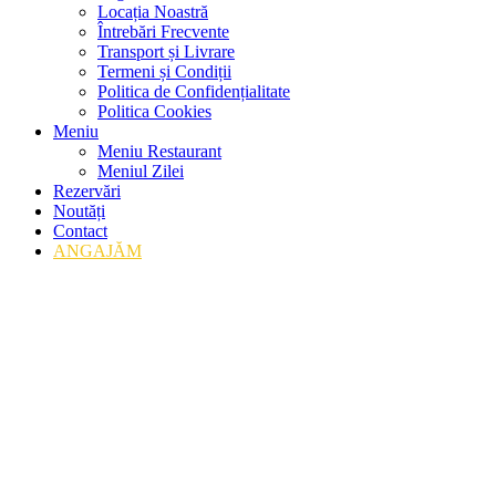
Locația Noastră
Întrebări Frecvente
Transport și Livrare
Termeni și Condiții
Politica de Confidențialitate
Politica Cookies
Meniu
Meniu Restaurant
Meniul Zilei
Rezervări
Noutăți
Contact
ANGAJĂM