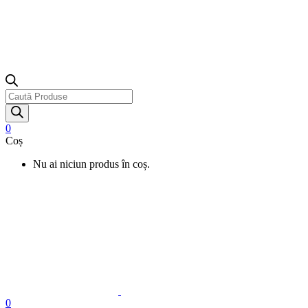
Products
search
0
Coș
Nu ai niciun produs în coș.
0