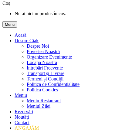
Coș
Nu ai niciun produs în coș.
Menu
Acasă
Despre Ciak
Despre Noi
Povestea Noastră
Organizare Evenimente
Locația Noastră
Întrebări Frecvente
Transport și Livrare
Termeni și Condiții
Politica de Confidențialitate
Politica Cookies
Meniu
Meniu Restaurant
Meniul Zilei
Rezervări
Noutăți
Contact
ANGAJĂM