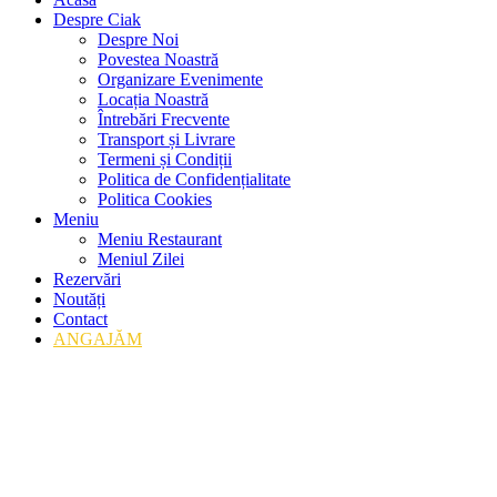
Despre Ciak
Despre Noi
Povestea Noastră
Organizare Evenimente
Locația Noastră
Întrebări Frecvente
Transport și Livrare
Termeni și Condiții
Politica de Confidențialitate
Politica Cookies
Meniu
Meniu Restaurant
Meniul Zilei
Rezervări
Noutăți
Contact
ANGAJĂM