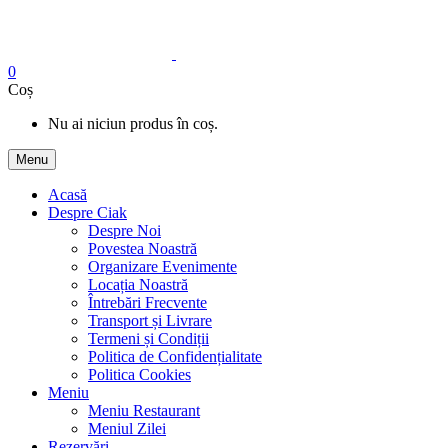
0
Coș
Nu ai niciun produs în coș.
Menu
Acasă
Despre Ciak
Despre Noi
Povestea Noastră
Organizare Evenimente
Locația Noastră
Întrebări Frecvente
Transport și Livrare
Termeni și Condiții
Politica de Confidențialitate
Politica Cookies
Meniu
Meniu Restaurant
Meniul Zilei
Rezervări