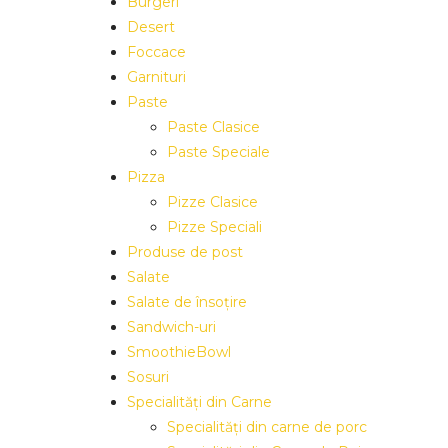
Burgeri
Desert
Foccace
Garnituri
Paste
Paste Clasice
Paste Speciale
Pizza
Pizze Clasice
Pizze Speciali
Produse de post
Salate
Salate de însoțire
Sandwich-uri
SmoothieBowl
Sosuri
Specialități din Carne
Specialități din carne de porc