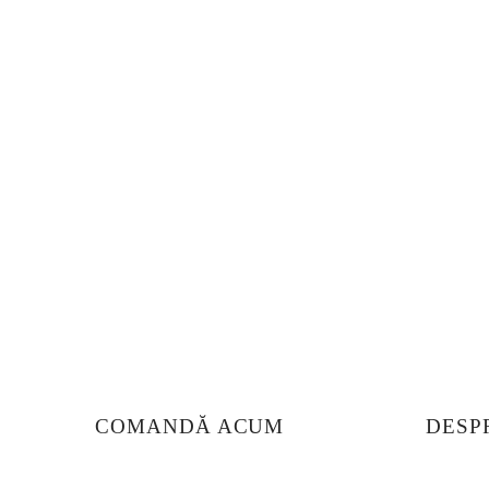
Bucură-t
aromele 
COMANDĂ ACUM
DESP
Despre 