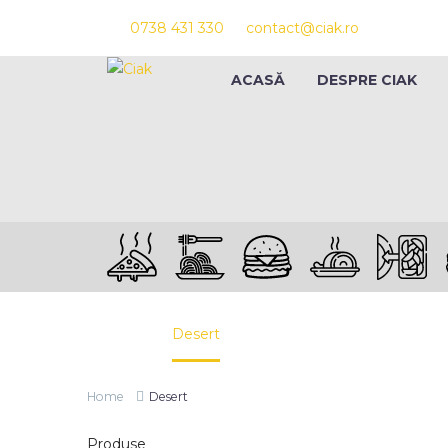
0738 431 330
contact@ciak.ro
ACASĂ
DESPRE CIAK
DESE
Home
Desert
Home
Desert
Produse