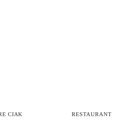
e de o experiență culinară deosebită la Ciak! Te așteptăm să des
noastre autentice și atmosfera primitoare.
RE CIAK
RESTAURANT
Noi
Meniu