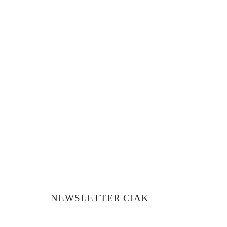
coperi
Str. Lămâiței 26C, Ghimbav
0738 431 330
contact@ciak.ro
NEWSLETTER CIAK
Abonează-te pentru a fi la curent cu