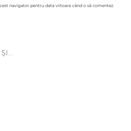
acest navigator pentru data viitoare când o să comentez.
I...
AKE CU INGHETATA 100g
Banana Power Bowl
ei
36,00
lei
e de o experiență culinară deosebită la
e așteptăm să descoperi aromele noastre