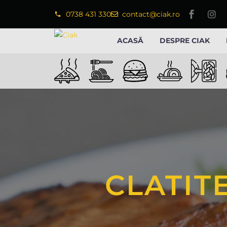
0738 431 330
contact@ciak.ro
ACASĂ
DESPRE CIAK
CLATIT