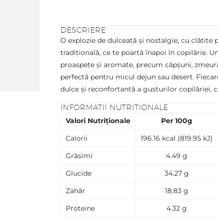
DESCRIERE
O explozie de dulceață și nostalgie, cu clătite 
tradițională, ce te poartă înapoi în copilărie. 
proaspete și aromate, precum căpșuni, zmeură 
perfectă pentru micul dejun sau desert. Fiecar
dulce și reconfortantă a gusturilor copilăriei,
INFORMATII NUTRITIONALE
Valori Nutriționale
Per 100g
Calorii
196.16 kcal (819.95 kJ)
Grăsimi
4.49 g
Glucide
34.27 g
Zahăr
18.83 g
Proteine
4.32 g