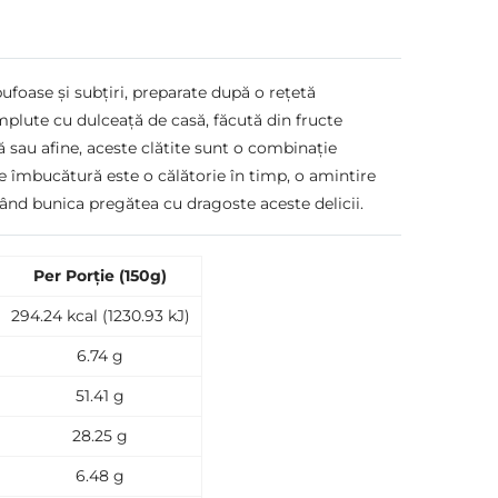
pufoase și subțiri, preparate după o rețetă
Umplute cu dulceață de casă, făcută din fructe
sau afine, aceste clătite sunt o combinație
e îmbucătură este o călătorie în timp, o amintire
 când bunica pregătea cu dragoste aceste delicii.
Per Porție (150g)
294.24 kcal (1230.93 kJ)
6.74 g
51.41 g
28.25 g
6.48 g