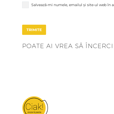
Salvează-mi numele, emailul și site-ul web în 
TRIMITE
POATE AI VREA SĂ ÎNCERCI Ș
Sour Cherry Bowl
LAVAC
36,00
lei
26,00
l
Bucură-t
Ciak! T