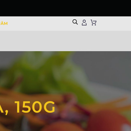
JĂM
, 150G