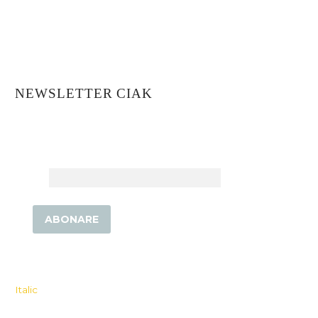
Rezervări
Evenimente
Locația Noastră
Informații Nutriționale
NEWSLETTER CIAK
Abonează-te pentru a fi la curent cu ultimele
detalii!
Email
Copyright © 2026 Toate drepturile rezervate. Power by
Italic
.