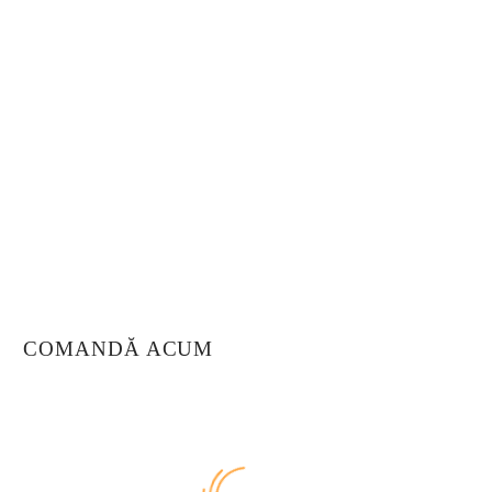
Bucură-te de o experiență culinară deosebită la
Ciak! Te așteptăm să descoperi aromele noastre
autentice și atmosfera primitoare.
Str. Lămâiței 26C, Ghimbav
0738 431 330
contact@ciak.ro
COMANDĂ ACUM