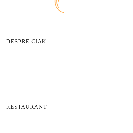
DESPRE CIAK
Despre Noi
Povestea Noastră
Întrebări Frecvente
Transport și Livrare
Termeni și Condiții
Politica Cookies
RESTAURANT
Meniu
Meniul Zilei