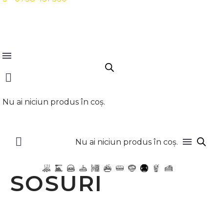
ocial-
Instagram
Whatsapp
Google
cebook
0
Nu ai niciun produs în coș.
0
Nu ai niciun produs în coș.
SOSURI