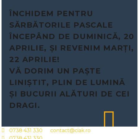
ÎNCHIDEM PENTRU
SĂRBĂTORILE PASCALE
ÎNCEPÂND DE DUMINICĂ, 20
APRILIE, ȘI REVENIM MARȚI,
22 APRILIE!
VĂ DORIM UN PAȘTE
LINIȘTIT, PLIN DE LUMINĂ
ȘI BUCURII ALĂTURI DE CEI
DRAGI.
0738 431 330
contact@ciak.ro
0738 431 330