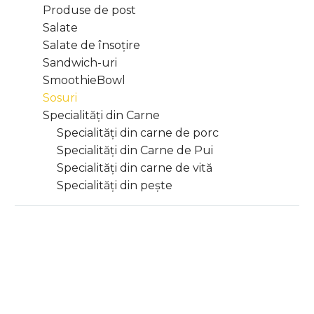
Produse de post
Salate
Salate de însoțire
Sandwich-uri
SmoothieBowl
Sosuri
Specialități din Carne
Specialități din carne de porc
Specialități din Carne de Pui
Specialități din carne de vită
Specialități din pește
Mustar
Sos
Sosuri
Sosuri
80ml
Burger
Mustar 80ml
Sos Burger 80ml
80ml
6,00
lei
6,00
lei
Sos
Sos
Sosuri
Sosuri