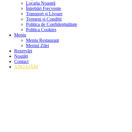
Locația Noastră
Întrebări Frecvente
Transport și Livrare
Termeni și Condiții
Politica de Confidențialitate
Politica Cookies
Meniu
Meniu Restaurant
Meniul Zilei
Rezervări
Noutăți
Contact
ANGAJĂM