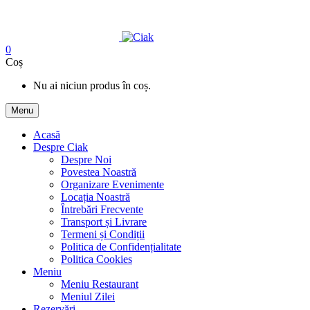
0
Coș
Nu ai niciun produs în coș.
Menu
Acasă
Despre Ciak
Despre Noi
Povestea Noastră
Organizare Evenimente
Locația Noastră
Întrebări Frecvente
Transport și Livrare
Termeni și Condiții
Politica de Confidențialitate
Politica Cookies
Meniu
Meniu Restaurant
Meniul Zilei
Rezervări