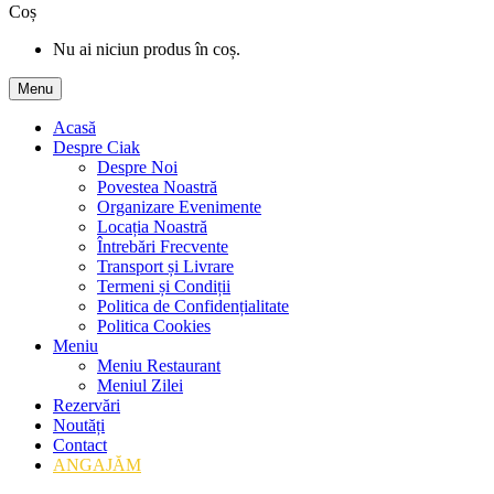
Coș
Nu ai niciun produs în coș.
Menu
Acasă
Despre Ciak
Despre Noi
Povestea Noastră
Organizare Evenimente
Locația Noastră
Întrebări Frecvente
Transport și Livrare
Termeni și Condiții
Politica de Confidențialitate
Politica Cookies
Meniu
Meniu Restaurant
Meniul Zilei
Rezervări
Noutăți
Contact
ANGAJĂM