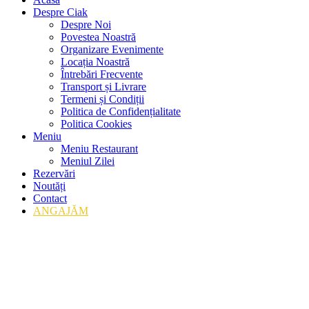
Despre Ciak
Despre Noi
Povestea Noastră
Organizare Evenimente
Locația Noastră
Întrebări Frecvente
Transport și Livrare
Termeni și Condiții
Politica de Confidențialitate
Politica Cookies
Meniu
Meniu Restaurant
Meniul Zilei
Rezervări
Noutăți
Contact
ANGAJĂM