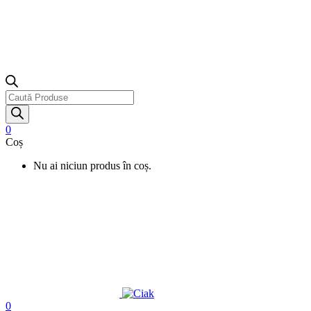
Products
search
0
Coș
Nu ai niciun produs în coș.
0