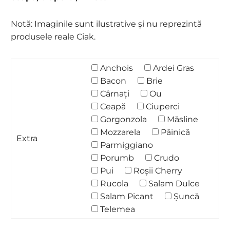
Notă: Imaginile sunt ilustrative și nu reprezintă
produsele reale Ciak.
Anchois
Ardei Gras
Bacon
Brie
Cârnați
Ou
Ceapă
Ciuperci
Gorgonzola
Măsline
Mozzarela
Pâinică
Extra
Parmiggiano
Porumb
Crudo
Pui
Roșii Cherry
Rucola
Salam Dulce
Salam Picant
Șuncă
Telemea