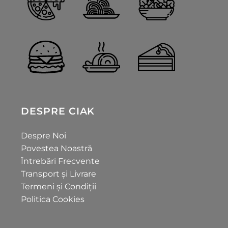
DESPRE CIAK
Despre Noi
Povestea Noastră
Întrebări Frecvente
Transport și Livrare
Termeni și Condiții
Politica Cookies