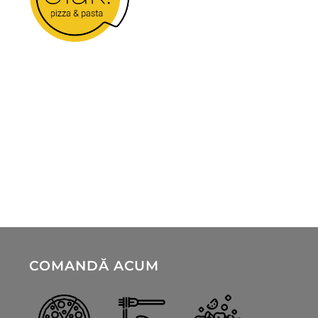
Bucură-te de o experiență culinară deosebită
la Ciak! Te așteptăm să descoperi aromele
noastre autentice și atmosfera primitoare.
Str. Lămâiței 26C, Ghimbav
0738 431 330
contact@ciak.ro
COMANDĂ ACUM