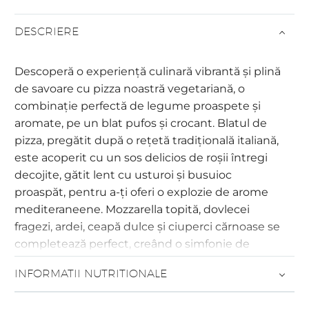
DESCRIERE
Descoperă o experiență culinară vibrantă și plină
de savoare cu pizza noastră vegetariană, o
combinație perfectă de legume proaspete și
aromate, pe un blat pufos și crocant. Blatul de
pizza, pregătit după o rețetă tradițională italiană,
este acoperit cu un sos delicios de roșii întregi
decojite, gătit lent cu usturoi și busuioc
proaspăt, pentru a-ți oferi o explozie de arome
mediteraneene. Mozzarella topită, dovlecei
fragezi, ardei, ceapă dulce și ciuperci cărnoase se
completează perfect, creând o simfonie de
gusturi și texturi. Vinetele coapte adaugă o notă
INFORMATII NUTRITIONALE
finală de savoare, transformând fiecare felie de
pizza într-o experiență culinară de neuitat.