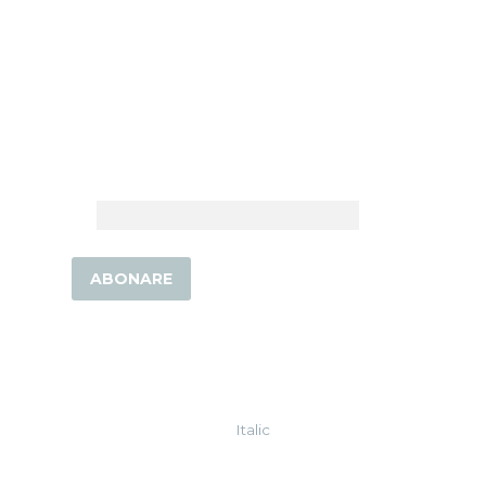
Locația Noastră
Informații Nutriționale
NEWSLETTER CIAK
Abonează-te pentru a fi la curent cu
ultimele detalii!
Email
Copyright © 2026 Toate drepturile rezervate. Power
by
Italic
.