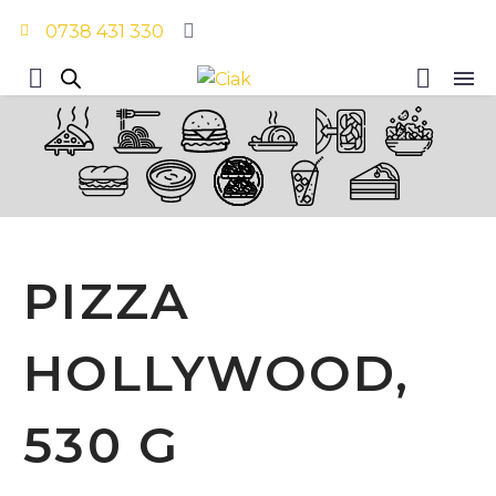
0738 431 330
PIZZA
HOLLYWOOD,
530 G
Home
Pizza
Pizze Speciali