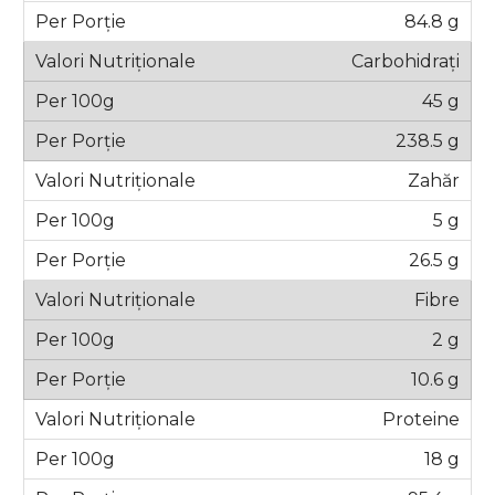
84.8 g
Carbohidrați
45 g
238.5 g
Zahăr
5 g
26.5 g
Fibre
2 g
10.6 g
Proteine
18 g