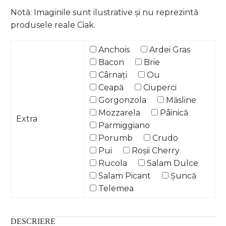
Notă: Imaginile sunt ilustrative și nu reprezintă
produsele reale Ciak.
Anchois
Ardei Gras
Bacon
Brie
Cârnați
Ou
Ceapă
Ciuperci
Gorgonzola
Măsline
Mozzarela
Pâinică
Extra
Parmiggiano
Porumb
Crudo
Pui
Roșii Cherry
Rucola
Salam Dulce
Salam Picant
Șuncă
Telemea
DESCRIERE