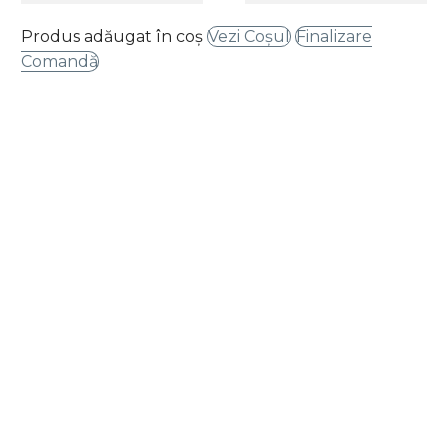
Produs adăugat în coș
Vezi Coșul
Finalizare
Comandă
Bucură-te de o experiență culinară deosebită
la Ciak! Te așteptăm să descoperi aromele