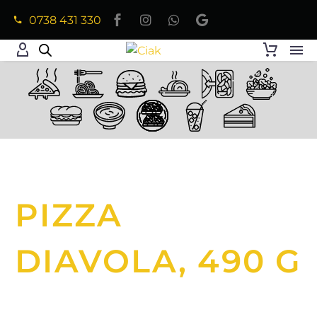
0738 431 330
PIZZA
DIAVOLA, 490 G
Home
Pizza
Pizze Clasice