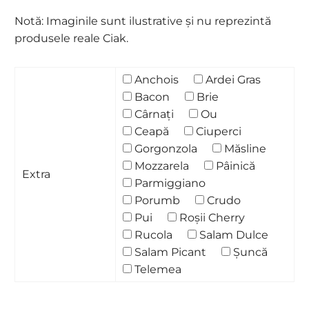
Notă: Imaginile sunt ilustrative și nu reprezintă
produsele reale Ciak.
Anchois
Ardei Gras
Bacon
Brie
Cârnați
Ou
Ceapă
Ciuperci
Gorgonzola
Măsline
Mozzarela
Pâinică
Extra
Parmiggiano
Porumb
Crudo
Pui
Roșii Cherry
Rucola
Salam Dulce
Salam Picant
Șuncă
Telemea