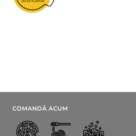
Bucură-te de o experiență culinară deosebită
la Ciak! Te așteptăm să descoperi aromele
noastre autentice și atmosfera primitoare.
Str. Lămâiței 26C, Ghimbav
0738 431 330
contact@ciak.ro
COMANDĂ ACUM