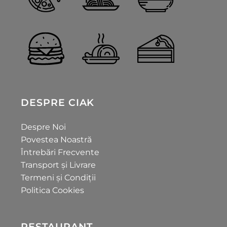
DESPRE CIAK
Despre Noi
Povestea Noastră
Întrebări Frecvente
Transport și Livrare
Termeni și Condiții
Politica Cookies
RESTAURANT