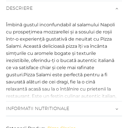
DESCRIERE
Îmbină gustul inconfundabil al salamului Napoli
cu prospețimea mozzarellei și a sosului de roșii
într-o experiență gustativă de neuitat cu Pizza
Salami. Această delicioasă pizza îți va încânta
simțurile cu aromele bogate și texturile
irezistibile, oferindu-ți o bucată autentic italiană
ce va satisface chiar și cele mai rafinate
gusturi.Pizza Salami este perfectă pentru a fi
savurată alături de cei dragi, fie la o cină
relaxantă acasă sau la o întâlnire cu prietenii la
restaurant. Este un festin culinar autentic italian,
care va impresiona și va încânta cu siguranță
INFORMATII NUTRITIONALE
toți iubitorii de mâncare bună și autentic
italiană.