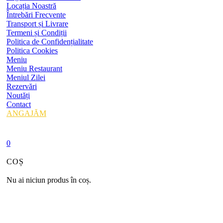
Locația Noastră
Întrebări Frecvente
Transport și Livrare
Termeni și Condiții
Politica de Confidențialitate
Politica Cookies
Meniu
Meniu Restaurant
Meniul Zilei
Rezervări
Noutăți
Contact
ANGAJĂM
0
COȘ
Nu ai niciun produs în coș.