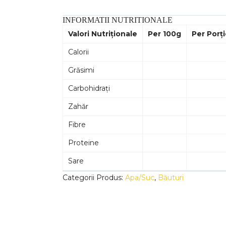
INFORMATII NUTRITIONALE
Valori Nutriționale
Per 100g
Per Porț
Calorii
Grăsimi
Carbohidrați
Zahăr
Fibre
Proteine
Sare
Categorii Produs:
Apa/Suc
,
Băuturi