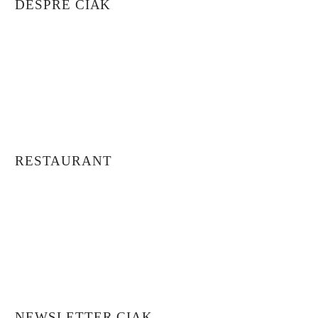
DESPRE CIAK
Despre Noi
Povestea Noastră
Întrebări Frecvente
Transport și Livrare
Termeni și Condiții
Politica Cookies
RESTAURANT
Meniu
Meniul Zilei
Rezervări
Evenimente
Locația Noastră
Informații Nutriționale
NEWSLETTER CIAK