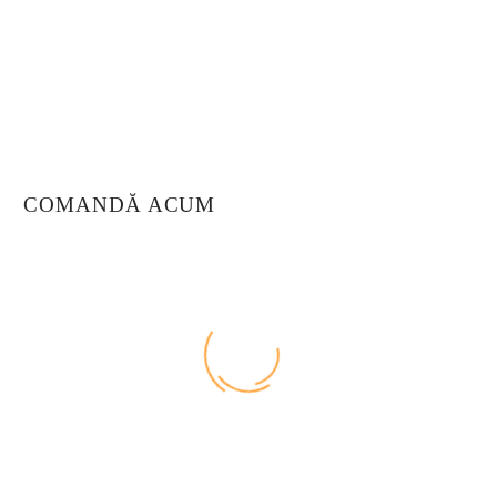
Ciak! Te așteptăm să descoperi aromele noastre
autentice și atmosfera primitoare.
Str. Lămâiței 26C, Ghimbav
0738 431 330
contact@ciak.ro
COMANDĂ ACUM