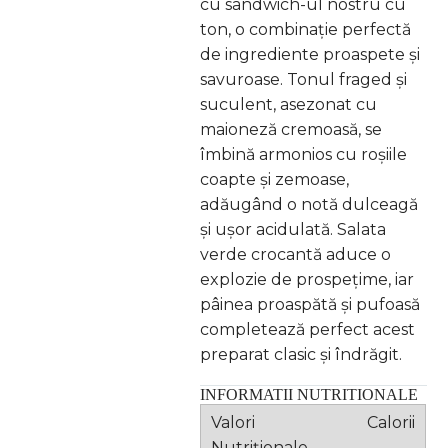
cu sandwich-ul nostru cu
ton, o combinație perfectă
de ingrediente proaspete și
savuroase. Tonul fraged și
suculent, asezonat cu
maioneză cremoasă, se
îmbină armonios cu roșiile
coapte și zemoase,
adăugând o notă dulceagă
și ușor acidulată. Salata
verde crocantă aduce o
explozie de prospețime, iar
pâinea proaspătă și pufoasă
completează perfect acest
preparat clasic și îndrăgit.
INFORMATII NUTRITIONALE
Calorii