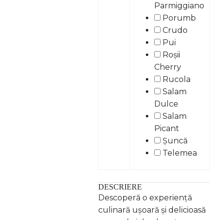
Parmiggiano
Porumb
Crudo
Pui
Roșii
Cherry
Rucola
Salam
Dulce
Salam
Picant
Șuncă
Telemea
DESCRIERE
Descoperă o experiență
culinară ușoară și delicioasă