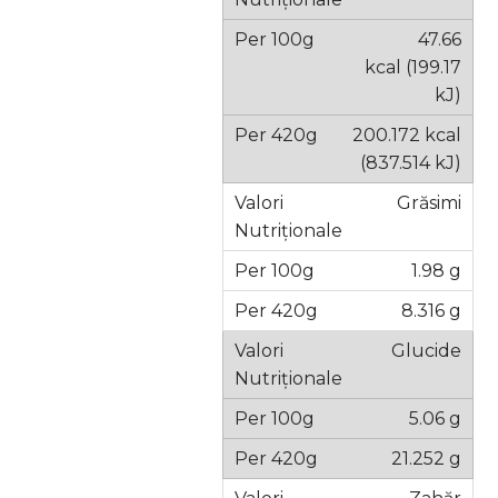
47.66
kcal (199.17
kJ)
200.172 kcal
(837.514 kJ)
Grăsimi
1.98 g
8.316 g
Glucide
5.06 g
21.252 g