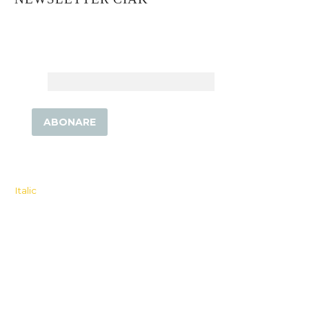
Abonează-te pentru a fi la curent cu ultimele
detalii!
Email
Copyright © 2026 Toate drepturile rezervate. Power by
Italic
.