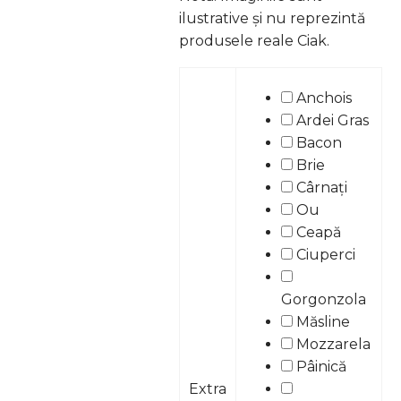
ilustrative și nu reprezintă
produsele reale Ciak.
Anchois
Ardei Gras
Bacon
Brie
Cârnați
Ou
Ceapă
Ciuperci
Gorgonzola
Măsline
Mozzarela
Pâinică
Extra