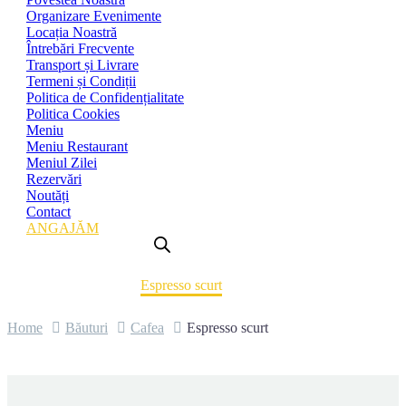
Organizare Evenimente
Locația Noastră
Întrebări Frecvente
Transport și Livrare
Termeni și Condiții
Politica de Confidențialitate
Politica Cookies
Meniu
Meniu Restaurant
Meniul Zilei
Rezervări
Noutăți
Contact
ANGAJĂM
ESPRESSO SCURT
Home
Băuturi
Cafea
Espresso scurt
Home
Băuturi
Cafea
Espresso scurt