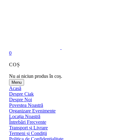
0
COȘ
Nu ai niciun produs în coș.
Menu
Acasă
Despre Ciak
Despre Noi
Povestea Noastră
Organizare Evenimente
Locația Noastră
Întrebări Frecvente
Transport și Livrare
Termeni și Condiții
Politica de Confidențialitate