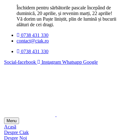
Închidem pentru sărbătorile pascale începând de
duminică, 20 aprilie, și revenim marți, 22 aprilie!
Vă dorim un Paște liniștit, plin de lumină și bucurii
alături de cei dragi.
0738 431 330
contact@ciak.ro
0738 431 330
Social-facebook
Instagram
Whatsapp
Google
Menu
Acasă
Despre Ciak
Despre Noi