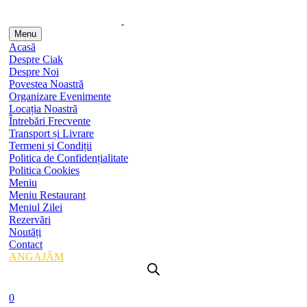
Menu
Acasă
Despre Ciak
Despre Noi
Povestea Noastră
Organizare Evenimente
Locația Noastră
Întrebări Frecvente
Transport și Livrare
Termeni și Condiții
Politica de Confidențialitate
Politica Cookies
Meniu
Meniu Restaurant
Meniul Zilei
Rezervări
Noutăți
Contact
ANGAJĂM
0