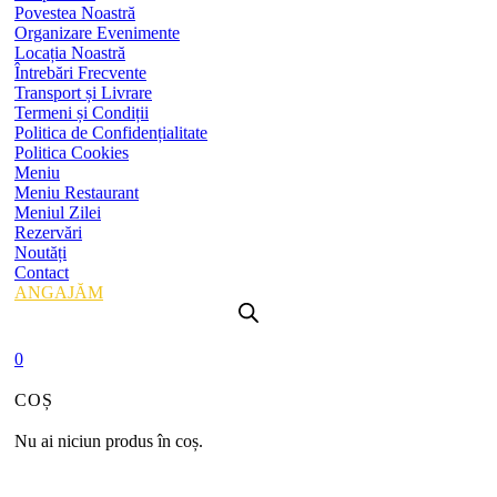
Povestea Noastră
Organizare Evenimente
Locația Noastră
Întrebări Frecvente
Transport și Livrare
Termeni și Condiții
Politica de Confidențialitate
Politica Cookies
Meniu
Meniu Restaurant
Meniul Zilei
Rezervări
Noutăți
Contact
ANGAJĂM
0
COȘ
Nu ai niciun produs în coș.