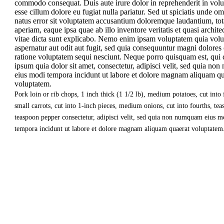
commodo consequat. Duis aute irure dolor in reprehenderit in volup
esse cillum dolore eu fugiat nulla pariatur. Sed ut spiciatis unde om
natus error sit voluptatem accusantium doloremque laudantium, t
aperiam, eaque ipsa quae ab illo inventore veritatis et quasi archite
vitae dicta sunt explicabo. Nemo enim ipsam voluptatem quia volup
aspernatur aut odit aut fugit, sed quia consequuntur magni dolores
ratione voluptatem sequi nesciunt. Neque porro quisquam est, qui
ipsum quia dolor sit amet, consectetur, adipisci velit, sed quia n
eius modi tempora incidunt ut labore et dolore magnam aliquam qu
voluptatem.
Pork loin or rib chops, 1 inch thick (1 1/2 lb), medium potatoes, cut into 
small carrots, cut into 1-inch pieces, medium onions, cut into fourths, tea
teaspoon pepper consectetur, adipisci velit, sed quia non numquam eius m
tempora incidunt ut labore et dolore magnam aliquam quaerat voluptatem