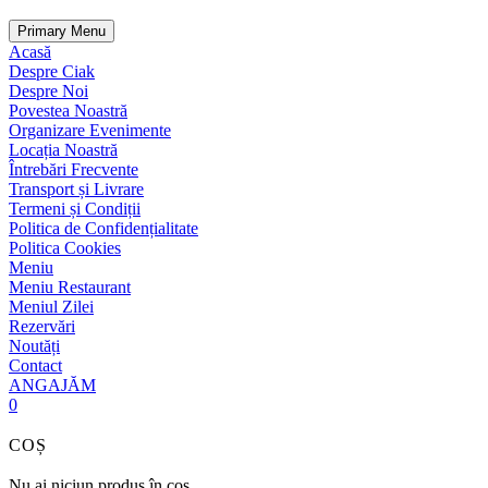
Primary Menu
Acasă
Despre Ciak
Despre Noi
Povestea Noastră
Organizare Evenimente
Locația Noastră
Întrebări Frecvente
Transport și Livrare
Termeni și Condiții
Politica de Confidențialitate
Politica Cookies
Meniu
Meniu Restaurant
Meniul Zilei
Rezervări
Noutăți
Contact
ANGAJĂM
0
COȘ
Nu ai niciun produs în coș.