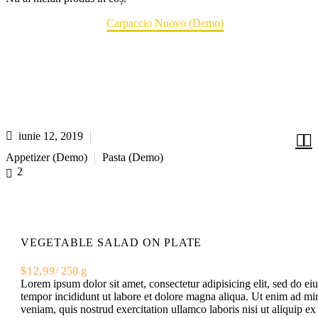
CARPACCIO NUOVO (DEMO)
Home
Portfolio Item
Carpaccio Nuovo (Demo)
iunie 12, 2019


Appetizer (Demo)
Pasta (Demo)
2
VEGETABLE SALAD ON PLATE
$12,99
/ 250 g
Lorem ipsum dolor sit amet, consectetur adipisicing elit, sed do e
tempor incididunt ut labore et dolore magna aliqua. Ut enim ad m
veniam, quis nostrud exercitation ullamco laboris nisi ut aliquip ex